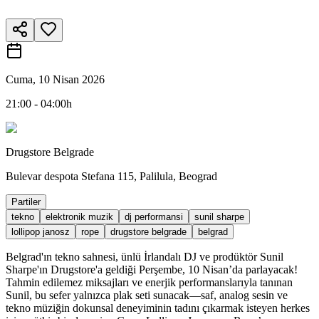
Cuma, 10 Nisan 2026
21:00 - 04:00h
Drugstore Belgrade
Bulevar despota Stefana 115, Palilula, Beograd
Partiler
tekno
elektronik muzik
dj performansi
sunil sharpe
lollipop janosz
rope
drugstore belgrade
belgrad
Belgrad'ın tekno sahnesi, ünlü İrlandalı DJ ve prodüktör Sunil
Sharpe'ın Drugstore'a geldiği Perşembe, 10 Nisan’da parlayacak!
Tahmin edilemez miksajları ve enerjik performanslarıyla tanınan
Sunil, bu sefer yalnızca plak seti sunacak—saf, analog sesin ve
tekno müziğin dokunsal deneyiminin tadını çıkarmak isteyen herkes