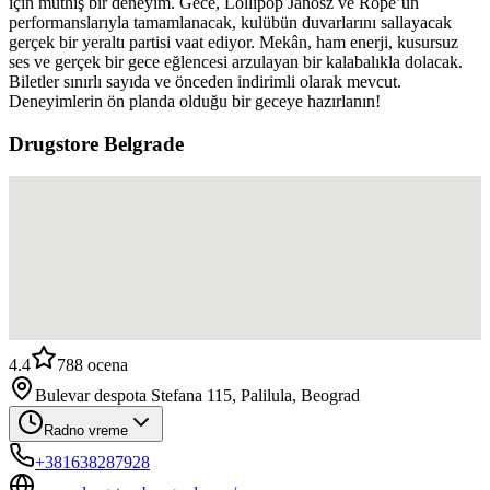
için müthiş bir deneyim. Gece, Lollipop Janosz ve Rope’un
performanslarıyla tamamlanacak, kulübün duvarlarını sallayacak
gerçek bir yeraltı partisi vaat ediyor. Mekân, ham enerji, kusursuz
ses ve gerçek bir gece eğlencesi arzulayan bir kalabalıkla dolacak.
Biletler sınırlı sayıda ve önceden indirimli olarak mevcut.
Deneyimlerin ön planda olduğu bir geceye hazırlanın!
Drugstore Belgrade
4.4
788
ocena
Bulevar despota Stefana 115, Palilula, Beograd
Radno vreme
+381638287928