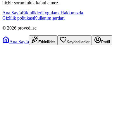
hiçbir sorumluluk kabul etmez.
Ana Sayfa
Etkinlikler
Uygulama
Hakkımızda
Gizlilik politikası
Kullanım şartları
©
2026
provedi.se
Ana Sayfa
Etkinlikler
Kaydedilenler
Profil