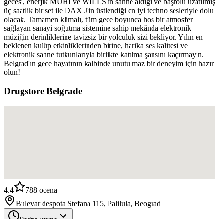
gecesi, enerjik MUHI ve WILLS'in sahne aldığı ve başrolü uzatılmış
üç saatlik bir set ile DAX J'in üstlendiği en iyi techno sesleriyle dolu
olacak. Tamamen klimalı, tüm gece boyunca hoş bir atmosfer
sağlayan sanayi soğutma sistemine sahip mekânda elektronik
müziğin derinliklerine tavizsiz bir yolculuk sizi bekliyor. Yılın en
beklenen kulüp etkinliklerinden birine, harika ses kalitesi ve
elektronik sahne tutkunlarıyla birlikte katılma şansını kaçırmayın.
Belgrad'ın gece hayatının kalbinde unutulmaz bir deneyim için hazır
olun!
Drugstore Belgrade
4.4
788
ocena
Bulevar despota Stefana 115, Palilula, Beograd