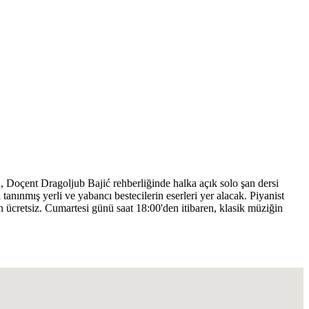
, Doçent Dragoljub Bajić rehberliğinde halka açık solo şan dersi
nmış yerli ve yabancı bestecilerin eserleri yer alacak. Piyanist
in ücretsiz. Cumartesi günü saat 18:00'den itibaren, klasik müziğin