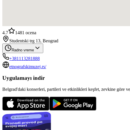
4.7
1481
ocena
Studentski trg 13, Beograd
Radno vreme
+381113281888
etnografskimuzej.rs/
Uygulamayı indir
Belgrad'daki konserleri, partileri ve etkinlikleri keşfet, zevkine göre v