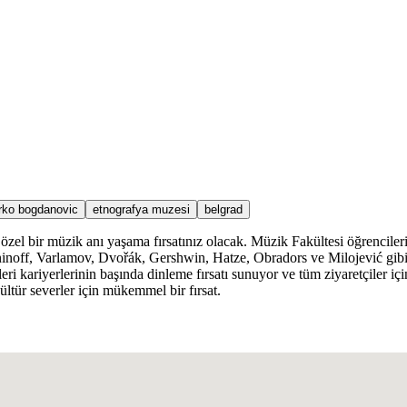
ko bogdanovic
etnografya muzesi
belgrad
zel bir müzik anı yaşama fırsatınız olacak. Müzik Fakültesi öğrencileri
f, Varlamov, Dvořák, Gershwin, Hatze, Obradors ve Milojević gibi tanı
ri kariyerlerinin başında dinleme fırsatı sunuyor ve tüm ziyaretçiler iç
ültür severler için mükemmel bir fırsat.