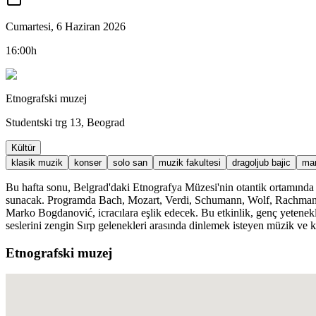
Cumartesi, 6 Haziran 2026
16:00h
Etnografski muzej
Studentski trg 13, Beograd
Kültür
klasik muzik
konser
solo san
muzik fakultesi
dragoljub bajic
mar
Bu hafta sonu, Belgrad'daki Etnografya Müzesi'nin otantik ortamında ö
sunacak. Programda Bach, Mozart, Verdi, Schumann, Wolf, Rachmaninof
Marko Bogdanović, icracılara eşlik edecek. Bu etkinlik, genç yetenekle
seslerini zengin Sırp gelenekleri arasında dinlemek isteyen müzik ve k
Etnografski muzej