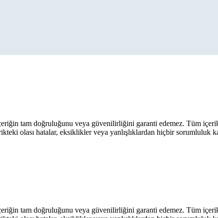
eriğin tam doğruluğunu veya güvenilirliğini garanti edemez. Tüm içerik ar
rikteki olası hatalar, eksiklikler veya yanlışlıklardan hiçbir sorumluluk 
eriğin tam doğruluğunu veya güvenilirliğini garanti edemez. Tüm içerik ar