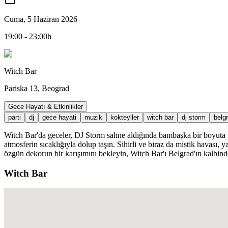
Cuma, 5 Haziran 2026
19:00 - 23:00h
Witch Bar
Pariska 13, Beograd
Gece Hayatı & Etkinlikler
parti
dj
gece hayati
muzik
kokteyller
witch bar
dj storm
belg
Witch Bar'da geceler, DJ Storm sahne aldığında bambaşka bir boyuta ta
atmosferin sıcaklığıyla dolup taşın. Sihirli ve biraz da mistik havası, 
özgün dekorun bir karışımını bekleyin, Witch Bar'ı Belgrad'ın kalbin
Witch Bar