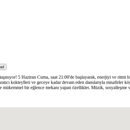
rad
şınıyor! 5 Haziran Cuma, saat 21:00'de başlayarak, enerjiyi ve ritmi hi
yaratıcı kokteylleri ve geceye kadar devam eden danslarıyla misafirler köşe
de mükemmel bir eğlence mekanı yapan özellikler. Müzik, sosyalleşme v