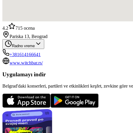
4.2
715
ocena
Pariska 13, Beograd
Radno vreme
+381614166641
www.witchbar.rs/
Uygulamayı indir
Belgrad'daki konserleri, partileri ve etkinlikleri keşfet, zevkine göre v