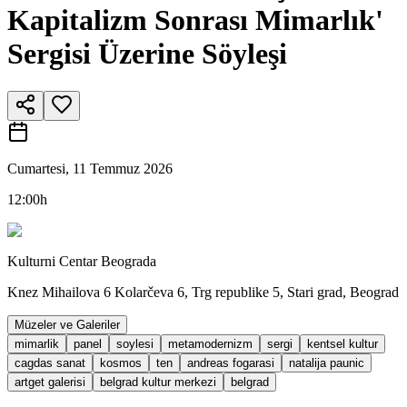
Kapitalizm Sonrası Mimarlık'
Sergisi Üzerine Söyleşi
Cumartesi, 11 Temmuz 2026
12:00h
Kulturni Centar Beograda
Knez Mihailova 6 Kolarčeva 6, Trg republike 5, Stari grad, Beograd
Müzeler ve Galeriler
mimarlik
panel
soylesi
metamodernizm
sergi
kentsel kultur
cagdas sanat
kosmos
ten
andreas fogarasi
natalija paunic
artget galerisi
belgrad kultur merkezi
belgrad