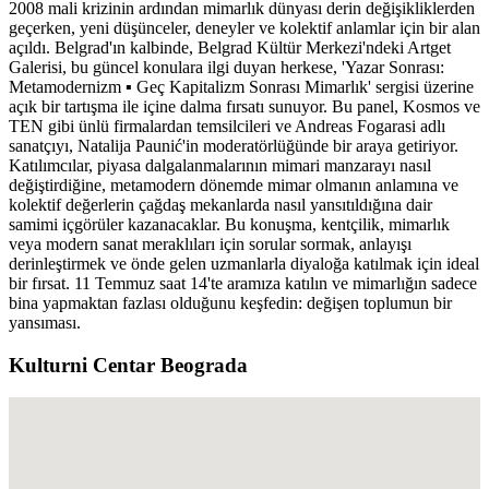
2008 mali krizinin ardından mimarlık dünyası derin değişikliklerden
geçerken, yeni düşünceler, deneyler ve kolektif anlamlar için bir alan
açıldı. Belgrad'ın kalbinde, Belgrad Kültür Merkezi'ndeki Artget
Galerisi, bu güncel konulara ilgi duyan herkese, 'Yazar Sonrası:
Metamodernizm ▪︎ Geç Kapitalizm Sonrası Mimarlık' sergisi üzerine
açık bir tartışma ile içine dalma fırsatı sunuyor. Bu panel, Kosmos ve
TEN gibi ünlü firmalardan temsilcileri ve Andreas Fogarasi adlı
sanatçıyı, Natalija Paunić'in moderatörlüğünde bir araya getiriyor.
Katılımcılar, piyasa dalgalanmalarının mimari manzarayı nasıl
değiştirdiğine, metamodern dönemde mimar olmanın anlamına ve
kolektif değerlerin çağdaş mekanlarda nasıl yansıtıldığına dair
samimi içgörüler kazanacaklar. Bu konuşma, kentçilik, mimarlık
veya modern sanat meraklıları için sorular sormak, anlayışı
derinleştirmek ve önde gelen uzmanlarla diyaloğa katılmak için ideal
bir fırsat. 11 Temmuz saat 14'te aramıza katılın ve mimarlığın sadece
bina yapmaktan fazlası olduğunu keşfedin: değişen toplumun bir
yansıması.
Kulturni Centar Beograda