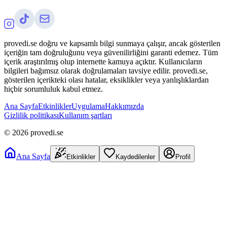
provedi.se doğru ve kapsamlı bilgi sunmaya çalışır, ancak gösterilen
içeriğin tam doğruluğunu veya güvenilirliğini garanti edemez. Tüm
içerik araştırılmış olup internette kamuya açıktır. Kullanıcıların
bilgileri bağımsız olarak doğrulamaları tavsiye edilir. provedi.se,
gösterilen içerikteki olası hatalar, eksiklikler veya yanlışlıklardan
hiçbir sorumluluk kabul etmez.
Ana Sayfa
Etkinlikler
Uygulama
Hakkımızda
Gizlilik politikası
Kullanım şartları
©
2026
provedi.se
Ana Sayfa
Etkinlikler
Kaydedilenler
Profil