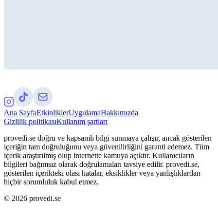
Ana Sayfa
Etkinlikler
Uygulama
Hakkımızda
Gizlilik politikası
Kullanım şartları
provedi.se doğru ve kapsamlı bilgi sunmaya çalışır, ancak gösterilen
içeriğin tam doğruluğunu veya güvenilirliğini garanti edemez. Tüm
içerik araştırılmış olup internette kamuya açıktır. Kullanıcıların
bilgileri bağımsız olarak doğrulamaları tavsiye edilir. provedi.se,
gösterilen içerikteki olası hatalar, eksiklikler veya yanlışlıklardan
hiçbir sorumluluk kabul etmez.
©
2026
provedi.se