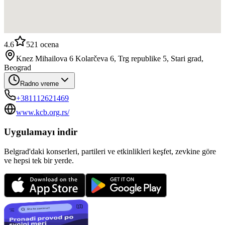
4.6
521
ocena
Knez Mihailova 6 Kolarčeva 6, Trg republike 5, Stari grad,
Beograd
Radno vreme
+381112621469
www.kcb.org.rs/
Uygulamayı indir
Belgrad'daki konserleri, partileri ve etkinlikleri keşfet, zevkine göre
ve hepsi tek bir yerde.