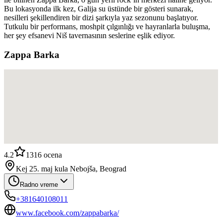
Bu lokasyonda ilk kez, Galija su üstünde bir gösteri sunarak,
nesilleri şekillendiren bir dizi şarkıyla yaz sezonunu başlatıyor.
Tutkulu bir performans, moshpit çılgınlığı ve hayranlarla buluşma,
her şey efsanevi Niš tavernasının seslerine eşlik ediyor.
Zappa Barka
4.2
1316
ocena
Kej 25. maj kula Nebojša, Beograd
Radno vreme
+381640108011
www.facebook.com/zappabarka/