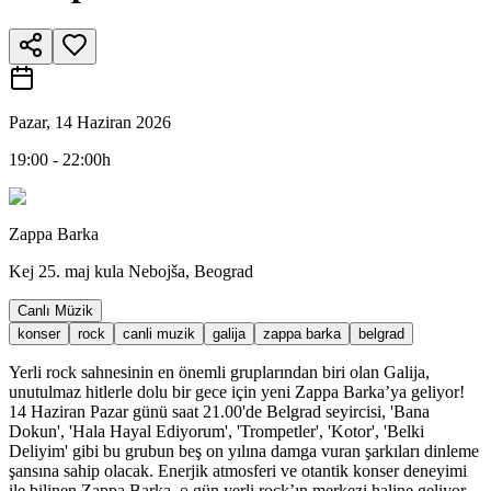
Pazar, 14 Haziran 2026
19:00 - 22:00h
Zappa Barka
Kej 25. maj kula Nebojša, Beograd
Canlı Müzik
konser
rock
canli muzik
galija
zappa barka
belgrad
Yerli rock sahnesinin en önemli gruplarından biri olan Galija,
unutulmaz hitlerle dolu bir gece için yeni Zappa Barka’ya geliyor!
14 Haziran Pazar günü saat 21.00'de Belgrad seyircisi, 'Bana
Dokun', 'Hala Hayal Ediyorum', 'Trompetler', 'Kotor', 'Belki
Deliyim' gibi bu grubun beş on yılına damga vuran şarkıları dinleme
şansına sahip olacak. Enerjik atmosferi ve otantik konser deneyimi
ile bilinen Zappa Barka, o gün yerli rock’ın merkezi haline geliyor.