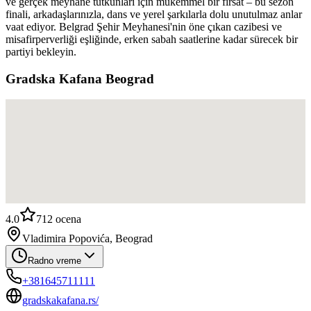
ve gerçek meyhane tutkunları için mükemmel bir fırsat – bu sezon
finali, arkadaşlarınızla, dans ve yerel şarkılarla dolu unutulmaz anlar
vaat ediyor. Belgrad Şehir Meyhanesi'nin öne çıkan cazibesi ve
misafirperverliği eşliğinde, erken sabah saatlerine kadar sürecek bir
partiyi bekleyin.
Gradska Kafana Beograd
4.0
712
ocena
Vladimira Popovića, Beograd
Radno vreme
+381645711111
gradskakafana.rs/