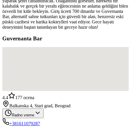
yaparak şehri canlandıracak. Olağanüstü görseller, hareketli bir
kalabalık ve gerçek bir yeraltı eğlencesinin ne anlama geldiğini bilen
özverili bir kitle bekleyin. Giriş ücreti 700 dinardır ve Guvernanta
Bar, alternatif sahne tutkunları için güvenli bir alan, benzersiz eski
püskü cazibesi ve harika kokteylleri vaat ediyor. Gece hayatı
deneyimini baştan tanımlayan bir geceye hazır olun!
Guvernanta Bar
4.4
177
ocena
Balkanska 4, Stari grad, Beograd
Radno vreme
+381611079287