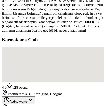
dolu imza setlerini sunuyor. Ona RAPRAVE serisinin arkasındaki
güç ve Mystic Stylez ekibinin eski üyesi Regis de eşlik ediyor, uzun
bir aradan sonra Belgrad'da geri dönüş performansı sergiliyor. Bu,
ikilinin bir arada bulunduğu nadir bir karşılaşma olup, açık hava ve
birinci sınıf bir ses sistemi ile gerçek elektronik müzik tutkunları için
olağanüstü bir deneyimi vaat ediyor. Biletler ön satışta 1000 RSD
(Gigstix, Resident Advisor) ve kapıda 1500 RSD olacak. Her ses
adımının alışılmışın ötesine geçtiği bir geceye hazırlanın!
Karmakoma Club
4.6
128
ocena
Poenkareova 32, Stari grad, Beograd
Radno vreme