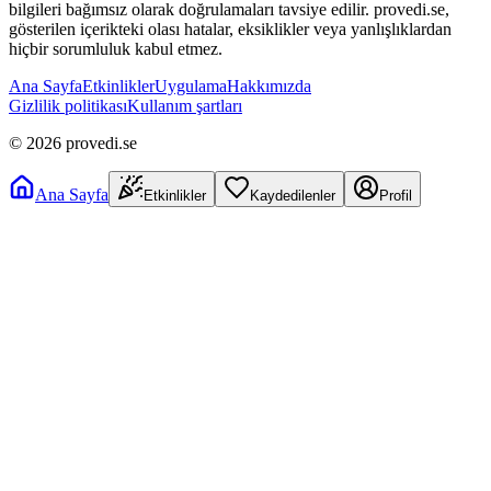
bilgileri bağımsız olarak doğrulamaları tavsiye edilir. provedi.se,
gösterilen içerikteki olası hatalar, eksiklikler veya yanlışlıklardan
hiçbir sorumluluk kabul etmez.
Ana Sayfa
Etkinlikler
Uygulama
Hakkımızda
Gizlilik politikası
Kullanım şartları
©
2026
provedi.se
Ana Sayfa
Etkinlikler
Kaydedilenler
Profil