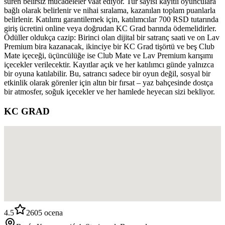
süren belirsiz mücadeleler vaat ediyor. Tur sayısı kayıtlı oyunculara
bağlı olarak belirlenir ve nihai sıralama, kazanılan toplam puanlarla
belirlenir. Katılımı garantilemek için, katılımcılar 700 RSD tutarında
giriş ücretini online veya doğrudan KC Grad barında ödemelidirler.
Ödüller oldukça cazip: Birinci olan dijital bir satranç saati ve on Lav
Premium bira kazanacak, ikinciye bir KC Grad tişörtü ve beş Club
Mate içeceği, üçüncülüğe ise Club Mate ve Lav Premium karışımı
içecekler verilecektir. Kayıtlar açık ve her katılımcı günde yalnızca
bir oyuna katılabilir. Bu, satrancı sadece bir oyun değil, sosyal bir
etkinlik olarak görenler için altın bir fırsat – yaz bahçesinde dostça
bir atmosfer, soğuk içecekler ve her hamlede heyecan sizi bekliyor.
KC GRAD
4.5
2605
ocena