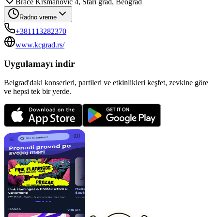
Braće Krsmanović 4, Stari grad, Beograd
Radno vreme
+381113282370
www.kcgrad.rs/
Uygulamayı indir
Belgrad'daki konserleri, partileri ve etkinlikleri keşfet, zevkine göre
ve hepsi tek bir yerde.