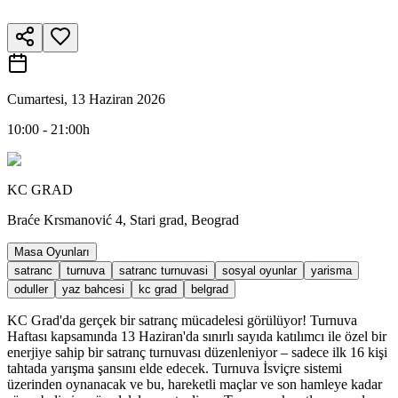
Cumartesi, 13 Haziran 2026
10:00 - 21:00h
KC GRAD
Braće Krsmanović 4, Stari grad, Beograd
Masa Oyunları
satranc
turnuva
satranc turnuvasi
sosyal oyunlar
yarisma
oduller
yaz bahcesi
kc grad
belgrad
KC Grad'da gerçek bir satranç mücadelesi görülüyor! Turnuva
Haftası kapsamında 13 Haziran'da sınırlı sayıda katılımcı ile özel bir
enerjiye sahip bir satranç turnuvası düzenleniyor – sadece ilk 16 kişi
tahtada yarışma şansını elde edecek. Turnuva İsviçre sistemi
üzerinden oynanacak ve bu, hareketli maçlar ve son hamleye kadar