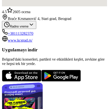
4.5
2605
ocena
Braće Krsmanović 4, Stari grad, Beograd
Radno vreme
+381113282370
www.kcgrad.rs/
Uygulamayı indir
Belgrad'daki konserleri, partileri ve etkinlikleri keşfet, zevkine göre
ve hepsi tek bir yerde.