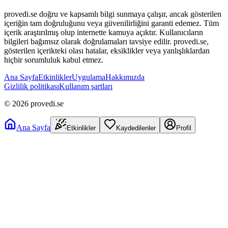
provedi.se doğru ve kapsamlı bilgi sunmaya çalışır, ancak gösterilen
içeriğin tam doğruluğunu veya güvenilirliğini garanti edemez. Tüm
içerik araştırılmış olup internette kamuya açıktır. Kullanıcıların
bilgileri bağımsız olarak doğrulamaları tavsiye edilir. provedi.se,
gösterilen içerikteki olası hatalar, eksiklikler veya yanlışlıklardan
hiçbir sorumluluk kabul etmez.
Ana Sayfa
Etkinlikler
Uygulama
Hakkımızda
Gizlilik politikası
Kullanım şartları
©
2026
provedi.se
Ana Sayfa
Etkinlikler
Kaydedilenler
Profil