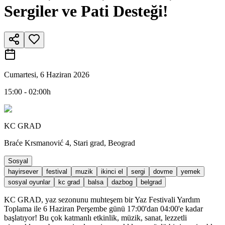
Sergiler ve Pati Desteği!
Cumartesi, 6 Haziran 2026
15:00 - 02:00h
KC GRAD
Braće Krsmanović 4, Stari grad, Beograd
Sosyal
hayirsever
festival
muzik
ikinci el
sergi
dovme
yemek
sosyal oyunlar
kc grad
balsa
dazbog
belgrad
KC GRAD, yaz sezonunu muhteşem bir Yaz Festivali Yardım
Toplama ile 6 Haziran Perşembe günü 17:00'dan 04:00'e kadar
başlatıyor! Bu çok katmanlı etkinlik, müzik, sanat, lezzetli