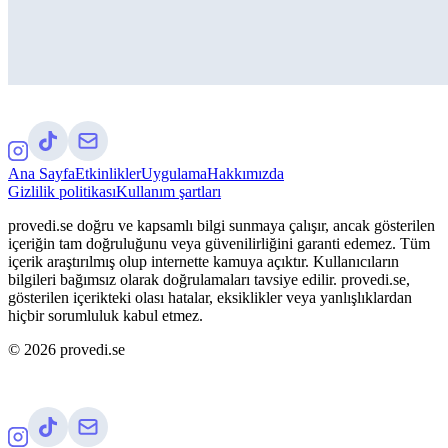
Ana Sayfa
Etkinlikler
Uygulama
Hakkımızda
Gizlilik politikası
Kullanım şartları
provedi.se doğru ve kapsamlı bilgi sunmaya çalışır, ancak gösterilen
içeriğin tam doğruluğunu veya güvenilirliğini garanti edemez. Tüm
içerik araştırılmış olup internette kamuya açıktır. Kullanıcıların
bilgileri bağımsız olarak doğrulamaları tavsiye edilir. provedi.se,
gösterilen içerikteki olası hatalar, eksiklikler veya yanlışlıklardan
hiçbir sorumluluk kabul etmez.
©
2026
provedi.se