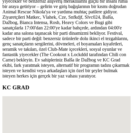
yiyecekler ve benzersiz alışveriş meraklılarını güçlü bir insani ruhla
bir araya getiriyor – gelirin ve giriş bağışlarının bir kısmı doğrudan
Animal Rescue Nikola'ya ve yardıma muhtaç patilere gidiyor.
Ziyaretçileri Matkec, Vlahek, Cze, Snfkdjf, Slvc024, Balša,
Dažbog, Bianca Intensa, Rosh, Heavy Colors ve Bugi gibi
sanatçılarla 17:00'dan 22:00'ye kadar bahçede, ardından 04:00'e
kadar ana salona taşınacak bir parti dinamizmi bekliyor. Festival,
sadece bir parti değil: benzersiz ürünlerle dolu ikinci el tezgahlarını,
genç sanatçıların sergilerini, dövmeleri, el boyamaları kıyafetleri,
seramik ve takıları, özel Club-Mate içecekleri, sosyal oyunlar ve
fantastik yiyecekler (The Cookout x Lockddd tarafından Chili con
Carne) bekleyin. Ev sahipleriniz Balša ile Dažbog ve KC Grad
ekibi, fark yaratmak isteyen, alternatif bir programın tadını çıkarmak
isteyen ve kendisi veya arkadaşları için özel bir şeyler bulmak
isteyen herkes için gerçek bir yaz vahası yaratıyor.
KC GRAD