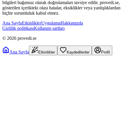
bilgileri bağımsız olarak doğrulamaları tavsiye edilir. provedi.se,
gösterilen içerikteki olası hatalar, eksiklikler veya yanlışlıklardan
hiçbir sorumluluk kabul etmez.
Ana Sayfa
Etkinlikler
Uygulama
Hakkımızda
Gizlilik politikası
Kullanım şartları
©
2026
provedi.se
Ana Sayfa
Etkinlikler
Kaydedilenler
Profil