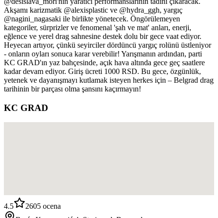
@desislava_mori'nin yaratıcı performanslarının tadını çıkaracak.
Akşamı karizmatik @alexisplastic ve @hydra_ggh, yargıç
@nagini_nagasaki ile birlikte yönetecek. Öngörülemeyen
kategoriler, sürprizler ve fenomenal 'şah ve mat' anları, enerji,
eğlence ve yerel drag sahnesine destek dolu bir gece vaat ediyor.
Heyecan artıyor, çünkü seyirciler dördüncü yargıç rolünü üstleniyor
- onların oyları sonuca karar verebilir! Yarışmanın ardından, parti
KC GRAD'ın yaz bahçesinde, açık hava altında gece geç saatlere
kadar devam ediyor. Giriş ücreti 1000 RSD. Bu gece, özgünlük,
yetenek ve dayanışmayı kutlamak isteyen herkes için – Belgrad drag
tarihinin bir parçası olma şansını kaçırmayın!
KC GRAD
4.5
2605
ocena