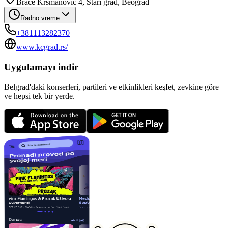
Braće Krsmanović 4, Stari grad, Beograd
Radno vreme
+381113282370
www.kcgrad.rs/
Uygulamayı indir
Belgrad'daki konserleri, partileri ve etkinlikleri keşfet, zevkine göre
ve hepsi tek bir yerde.