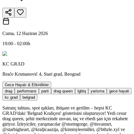
Cuma, 12 Haziran 2026
19:00 - 02:00h
KC GRAD
Braće Krsmanović 4, Stari grad, Beograd
Gece Hayatı & Etkinlikler
drag
performans
parti
drag queen
lgbtq
yarisma
gece hayati
kc grad
belgrad
Satranç tahtası, spot ışıkları, ihtişam ve gerilim – hepsi KC
GRAD'daki 'Belgrad Kraliçesi' gösterisini oluşturuyor! Yedi cesur
drag queen, şehir merkezinde unvan, taç ve ebedi şan için rekabete
giriyor. İzleyiciler, yarışmacılar @stormgorge, @itsvannet,
@starbigheart, @kraljicaazija, @kimmyleemiller, @bthzle.xyl ve