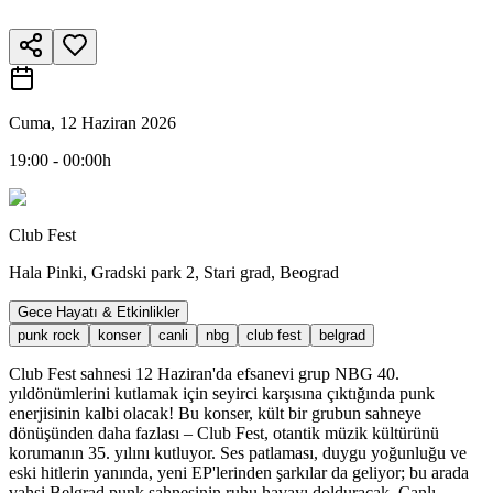
Cuma, 12 Haziran 2026
19:00 - 00:00h
Club Fest
Hala Pinki, Gradski park 2, Stari grad, Beograd
Gece Hayatı & Etkinlikler
punk rock
konser
canli
nbg
club fest
belgrad
Club Fest sahnesi 12 Haziran'da efsanevi grup NBG 40.
yıldönümlerini kutlamak için seyirci karşısına çıktığında punk
enerjisinin kalbi olacak! Bu konser, kült bir grubun sahneye
dönüşünden daha fazlası – Club Fest, otantik müzik kültürünü
korumanın 35. yılını kutluyor. Ses patlaması, duygu yoğunluğu ve
eski hitlerin yanında, yeni EP'lerinden şarkılar da geliyor; bu arada
vahşi Belgrad punk sahnesinin ruhu havayı dolduracak. Canlı