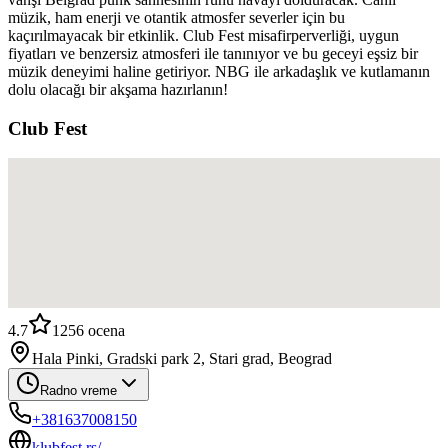
müzik, ham enerji ve otantik atmosfer severler için bu
kaçırılmayacak bir etkinlik. Club Fest misafirperverliği, uygun
fiyatları ve benzersiz atmosferi ile tanınıyor ve bu geceyi eşsiz bir
müzik deneyimi haline getiriyor. NBG ile arkadaşlık ve kutlamanın
dolu olacağı bir akşama hazırlanın!
Club Fest
4.7
1256
ocena
Hala Pinki, Gradski park 2, Stari grad, Beograd
Radno vreme
+381637008150
klubfest.rs/