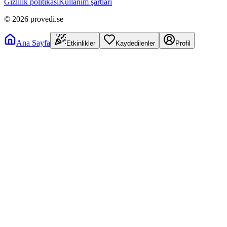
Gizlilik politikası
Kullanım şartları
©
2026
provedi.se
Ana Sayfa
Etkinlikler
Kaydedilenler
Profil