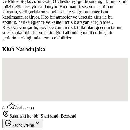
ve Miloš Stojković'in Gold Orchestra eşliğinde sunduğu birinci sınıf
müzik eğlencesiyle canlanıyor. Bu dinamik ses ve enstrüman
karışımı, yerli şarkıların zengin sesine ve grubun enerjisine
kapılmanızı sağlıyor. Hoş bir atmosfer ve ücretsiz giriş ile bu
etkinlik, harika eğlence ve kaliteli müzik arayanlar için ideal.
Rezervasyon şarttır, böylece canlı müzik tutkunları gecenin tadını
stresiz çıkarabilirler ve etkinliğin kalbinde garanti edilmiş bir
yerlerinin olduğundan emin olabilirler.
Klub Narodnjaka
4.3
444
ocena
Sajamski kej bb, Stari grad, Beograd
Radno vreme