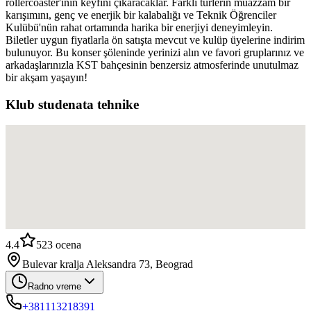
rollercoaster'ının keyfini çıkaracaklar. Farklı türlerin muazzam bir
karışımını, genç ve enerjik bir kalabalığı ve Teknik Öğrenciler
Kulübü'nün rahat ortamında harika bir enerjiyi deneyimleyin.
Biletler uygun fiyatlarla ön satışta mevcut ve kulüp üyelerine indirim
bulunuyor. Bu konser şöleninde yerinizi alın ve favori gruplarınız ve
arkadaşlarınızla KST bahçesinin benzersiz atmosferinde unutulmaz
bir akşam yaşayın!
Klub studenata tehnike
4.4
523
ocena
Bulevar kralja Aleksandra 73, Beograd
Radno vreme
+381113218391