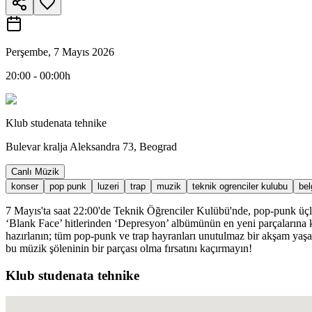
Perşembe, 7 Mayıs 2026
20:00 - 00:00h
Klub studenata tehnike
Bulevar kralja Aleksandra 73, Beograd
Canlı Müzik
konser
pop punk
luzeri
trap
muzik
teknik ogrenciler kulubu
bel
7 Mayıs'ta saat 22:00'de Teknik Öğrenciler Kulübü'nde, pop-punk üçlüs
‘Blank Face’ hitlerinden ‘Depresyon’ albümünün en yeni parçalarına kad
hazırlanın; tüm pop-punk ve trap hayranları unutulmaz bir akşam yaşaya
bu müzik şöleninin bir parçası olma fırsatını kaçırmayın!
Klub studenata tehnike