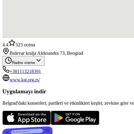
4.4
523
ocena
Bulevar kralja Aleksandra 73, Beograd
Radno vreme
+381113218391
www.kst.org.rs/
Uygulamayı indir
Belgrad'daki konserleri, partileri ve etkinlikleri keşfet, zevkine göre v