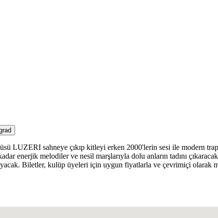
grad
ü LUZERI sahneye çıkıp kitleyi erken 2000'lerin sesi ile modern trap ezg
ar enerjik melodiler ve nesil marşlarıyla dolu anların tadını çıkaracak
cak. Biletler, kulüp üyeleri için uygun fiyatlarla ve çevrimiçi olarak 