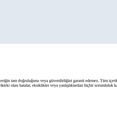
eriğin tam doğruluğunu veya güvenilirliğini garanti edemez. Tüm içerik ar
rikteki olası hatalar, eksiklikler veya yanlışlıklardan hiçbir sorumluluk 