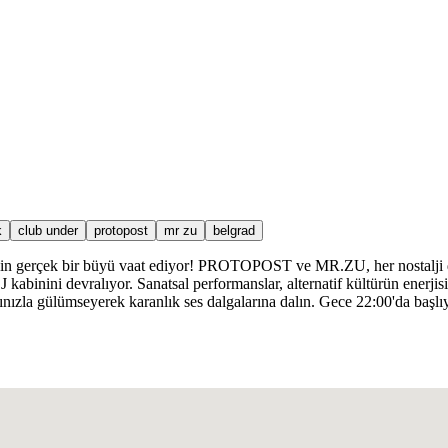
k
club under
protopost
mr zu
belgrad
rı için gerçek bir büyü vaat ediyor! PROTOPOST ve MR.ZU, her nostalji
J kabinini devralıyor. Sanatsal performanslar, alternatif kültürün enerjis
rınızla gülümseyerek karanlık ses dalgalarına dalın. Gece 22:00'da başl