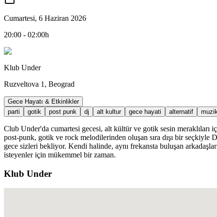
Cumartesi, 6 Haziran 2026
20:00 - 02:00h
Klub Under
Ruzveltova 1, Beograd
Gece Hayatı & Etkinlikler
parti
gotik
post punk
dj
alt kultur
gece hayati
alternatif
muzi
Club Under'da cumartesi gecesi, alt kültür ve gotik sesin meraklıla
post-punk, gotik ve rock melodilerinden oluşan sıra dışı bir seçkiyle D
gece sizleri bekliyor. Kendi halinde, aynı frekansta buluşan arkadaşla
isteyenler için mükemmel bir zaman.
Klub Under