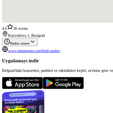
4.6
36
ocena
Ruzveltova 1, Beograd
Radno vreme
www.instagram.com/klub.under/
Uygulamayı indir
Belgrad'daki konserleri, partileri ve etkinlikleri keşfet, zevkine göre v