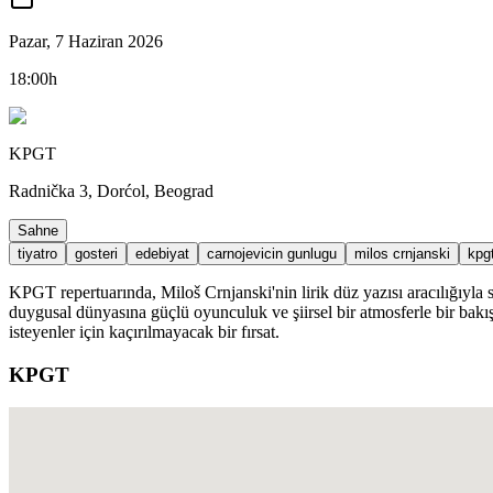
Pazar, 7 Haziran 2026
18:00h
KPGT
Radnička 3, Dorćol, Beograd
Sahne
tiyatro
gosteri
edebiyat
carnojevicin gunlugu
milos crnjanski
kpg
KPGT repertuarında, Miloš Crnjanski'nin lirik düz yazısı aracılığıyla 
duygusal dünyasına güçlü oyunculuk ve şiirsel bir atmosferle bir bakış
isteyenler için kaçırılmayacak bir fırsat.
KPGT