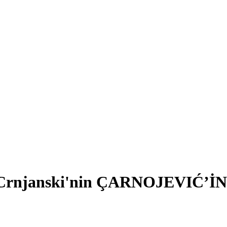
š Crnjanski'nin ÇARNOJEVIĆ’İ