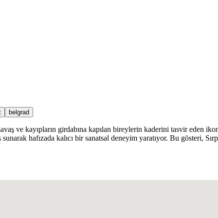
t
belgrad
savaş ve kayıpların girdabına kapılan bireylerin kaderini tasvir eden ik
 sunarak hafızada kalıcı bir sanatsal deneyim yaratıyor. Bu gösteri, Sır