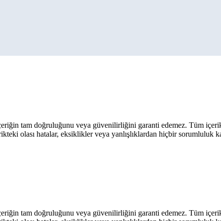
eriğin tam doğruluğunu veya güvenilirliğini garanti edemez. Tüm içerik ar
rikteki olası hatalar, eksiklikler veya yanlışlıklardan hiçbir sorumluluk 
eriğin tam doğruluğunu veya güvenilirliğini garanti edemez. Tüm içerik ar