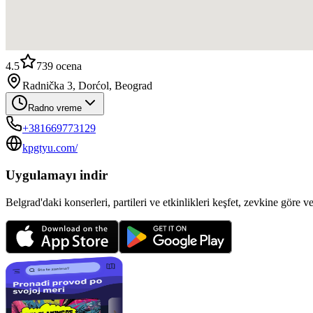
4.5
739
ocena
Radnička 3, Dorćol, Beograd
Radno vreme
+381669773129
kpgtyu.com/
Uygulamayı indir
Belgrad'daki konserleri, partileri ve etkinlikleri keşfet, zevkine göre v