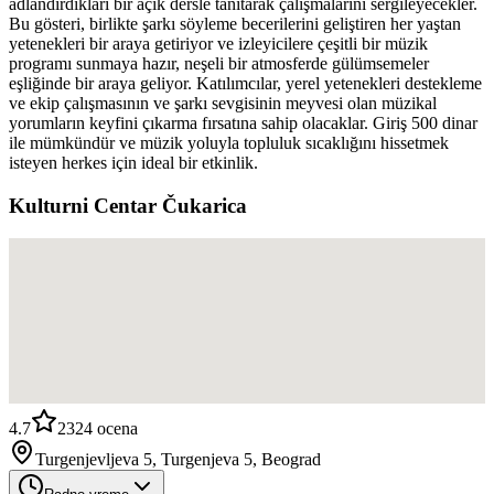
adlandırdıkları bir açık dersle tanıtarak çalışmalarını sergileyecekler.
Bu gösteri, birlikte şarkı söyleme becerilerini geliştiren her yaştan
yetenekleri bir araya getiriyor ve izleyicilere çeşitli bir müzik
programı sunmaya hazır, neşeli bir atmosferde gülümsemeler
eşliğinde bir araya geliyor. Katılımcılar, yerel yetenekleri destekleme
ve ekip çalışmasının ve şarkı sevgisinin meyvesi olan müzikal
yorumların keyfini çıkarma fırsatına sahip olacaklar. Giriş 500 dinar
ile mümkündür ve müzik yoluyla topluluk sıcaklığını hissetmek
isteyen herkes için ideal bir etkinlik.
Kulturni Centar Čukarica
4.7
2324
ocena
Turgenjevljeva 5, Turgenjeva 5, Beograd