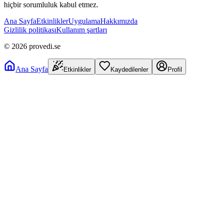
hiçbir sorumluluk kabul etmez.
Ana Sayfa
Etkinlikler
Uygulama
Hakkımızda
Gizlilik politikası
Kullanım şartları
©
2026
provedi.se
Ana Sayfa
Etkinlikler
Kaydedilenler
Profil