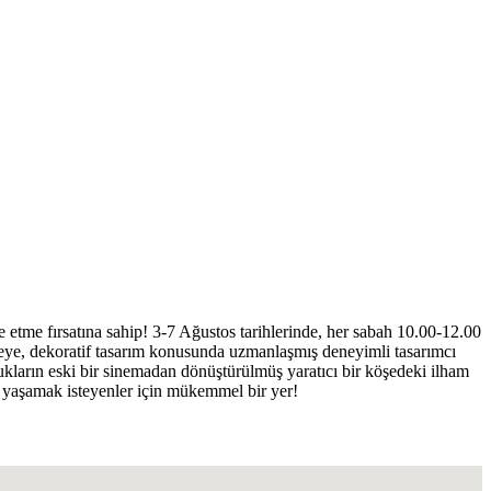
de etme fırsatına sahip! 3-7 Ağustos tarihlerinde, her sabah 10.00-12.00
ölyeye, dekoratif tasarım konusunda uzmanlaşmış deneyimli tasarımcı
cukların eski bir sinemadan dönüştürülmüş yaratıcı bir köşedeki ilham
a yaşamak isteyenler için mükemmel bir yer!