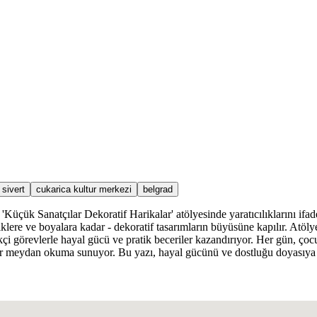
sivert
cukarica kultur merkezi
belgrad
'Küçük Sanatçılar Dekoratif Harikalar' atölyesinde yaratıcılıklarını ifa
liklere ve boyalara kadar - dekoratif tasarımların büyüsüne kapılır. At
ikçi görevlerle hayal gücü ve pratik beceriler kazandırıyor. Her gün, ço
ni bir meydan okuma sunuyor. Bu yazı, hayal gücünü ve dostluğu doyasıy