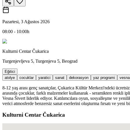
Pazartesi, 3 Ağustos 2026
08:00 - 10:00h
Kulturni Centar Čukarica
Turgenjevljeva 5, Turgenjeva 5, Beograd
Eğitici
atolye
cocuklar
yaratici
sanat
dekorasyon
yaz programi
vesna 
8-12 yaş arası genç sanatçılar, Çukarica Kültür Merkezi'ndeki ücretsiz 
arasında çocuklar, farklı malzemeler kullanarak - seramikten renkli ip
Vesna Šivert liderlik ediyor. Katılımcılara oyun, sosyalleşme ve yenil
verici atmosferde benzersiz sanat eserlerini oluşturma fırsatı ve ye
Kulturni Centar Čukarica