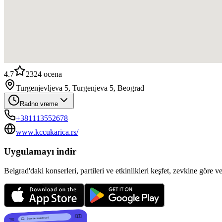
4.7
2324
ocena
Turgenjevljeva 5, Turgenjeva 5, Beograd
Radno vreme
+381113552678
www.kccukarica.rs/
Uygulamayı indir
Belgrad'daki konserleri, partileri ve etkinlikleri keşfet, zevkine göre v