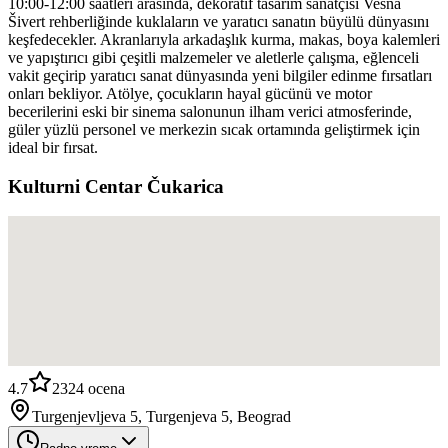
10:00-12:00 saatleri arasında, dekoratif tasarım sanatçısı Vesna
Šivert rehberliğinde kuklaların ve yaratıcı sanatın büyülü dünyasını
keşfedecekler. Akranlarıyla arkadaşlık kurma, makas, boya kalemleri
ve yapıştırıcı gibi çeşitli malzemeler ve aletlerle çalışma, eğlenceli
vakit geçirip yaratıcı sanat dünyasında yeni bilgiler edinme fırsatları
onları bekliyor. Atölye, çocukların hayal gücünü ve motor
becerilerini eski bir sinema salonunun ilham verici atmosferinde,
güler yüzlü personel ve merkezin sıcak ortamında geliştirmek için
ideal bir fırsat.
Kulturni Centar Čukarica
4.7
2324
ocena
Turgenjevljeva 5, Turgenjeva 5, Beograd