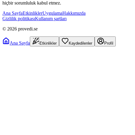
hiçbir sorumluluk kabul etmez.
Ana Sayfa
Etkinlikler
Uygulama
Hakkımızda
Gizlilik politikası
Kullanım şartları
©
2026
provedi.se
Ana Sayfa
Etkinlikler
Kaydedilenler
Profil