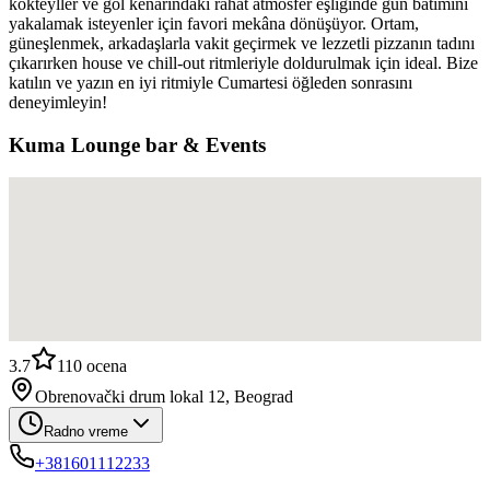
kokteyller ve göl kenarındaki rahat atmosfer eşliğinde gün batımını
yakalamak isteyenler için favori mekâna dönüşüyor. Ortam,
güneşlenmek, arkadaşlarla vakit geçirmek ve lezzetli pizzanın tadını
çıkarırken house ve chill-out ritmleriyle doldurulmak için ideal. Bize
katılın ve yazın en iyi ritmiyle Cumartesi öğleden sonrasını
deneyimleyin!
Kuma Lounge bar & Events
3.7
110
ocena
Obrenovački drum lokal 12, Beograd
Radno vreme
+381601112233