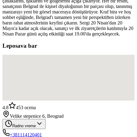
çatlaklarını, ışıklarını ve gölgelerini açığa çıkarıyor. Her bir resim,
sanatçının Belgrad ile kişisel diyaloğunun bir parçası olup, tanınmış
manzarayı yeni bir görsel maceraya dönüştürüyor. Kraf bira ve hoş
sohbet eşliğinde, Belgrad'ı tamamen yeni bir perspektiften izlerken
barın rahat atmosferinin keyfini çıkarın. Sergi 20 Nisan'dan 20
Mayıs'a kadar açık olacak, sanatçı ve ilk ziyaretçilerin katılımıyla 20
Nisan Pazar günü açılış etkinliği saat 19.00'da gerçekleşecek.
Leposava bar
4.8
453
ocena
Velike stepenice 6, Beograd
Radno vreme
+381114120401