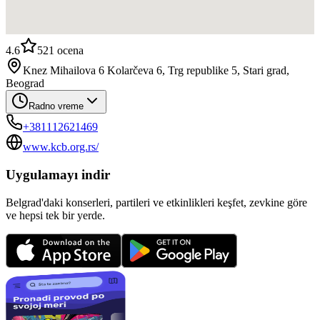
4.6
521
ocena
Knez Mihailova 6 Kolarčeva 6, Trg republike 5, Stari grad,
Beograd
Radno vreme
+381112621469
www.kcb.org.rs/
Uygulamayı indir
Belgrad'daki konserleri, partileri ve etkinlikleri keşfet, zevkine göre
ve hepsi tek bir yerde.