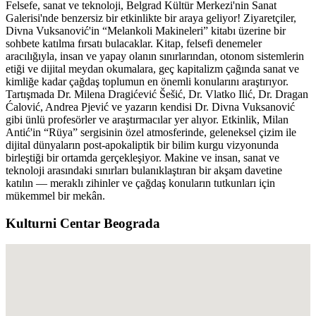
Felsefe, sanat ve teknoloji, Belgrad Kültür Merkezi'nin Sanat
Galerisi'nde benzersiz bir etkinlikte bir araya geliyor! Ziyaretçiler,
Divna Vuksanović'in “Melankoli Makineleri” kitabı üzerine bir
sohbete katılma fırsatı bulacaklar. Kitap, felsefi denemeler
aracılığıyla, insan ve yapay olanın sınırlarından, otonom sistemlerin
etiği ve dijital meydan okumalara, geç kapitalizm çağında sanat ve
kimliğe kadar çağdaş toplumun en önemli konularını araştırıyor.
Tartışmada Dr. Milena Dragićević Šešić, Dr. Vlatko Ilić, Dr. Dragan
Ćalović, Andrea Pjević ve yazarın kendisi Dr. Divna Vuksanović
gibi ünlü profesörler ve araştırmacılar yer alıyor. Etkinlik, Milan
Antić'in “Rüya” sergisinin özel atmosferinde, geleneksel çizim ile
dijital dünyaların post-apokaliptik bir bilim kurgu vizyonunda
birleştiği bir ortamda gerçekleşiyor. Makine ve insan, sanat ve
teknoloji arasındaki sınırları bulanıklaştıran bir akşam davetine
katılın — meraklı zihinler ve çağdaş konuların tutkunları için
mükemmel bir mekân.
Kulturni Centar Beograda