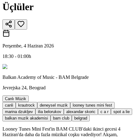
Üçlüler
Perşembe, 4 Haziran 2026
18:30 - 01:00h
Balkan Academy of Music - BAM Belgrade
Jevrejska 24, Beograd
Canlı Müzik
canli
krautrock
deneysel muzik
looney tunes mini fest
marina dzukljev
ilia belorukov
alexandar skoric
c a r
spot a lie
balkan muzik akademisi
bam club
belgrad
Looney Tunes Mini Fest'in BAM CLUB'daki ikinci gecesi 4
Haziran'da daha da fazla müzikal coşku vadediyor! Akşam,