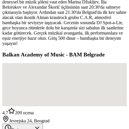
deneysel bir müzik şöleni vaat eden Marina Džukljev, Ilia
Belorukov ve Alexandar Škorić üçlüsünün saat 20:30'da sahneye
çıkmasıyla başlıyor. Ardından saat 21:30'da Belgrad'da ilk kez sahne
alacak olan ikonik Alman krautrock grubu C.A.R, atmosferi
bambaşka bir seviyeye taşıyacak. Gecenin sonunda DJ Spot-a-Lie,
gece boyunca ritimlerle dolu bir karışımla sizi sabahın ilk saatlerine
kadar götürecek. Gerçek müzikal avangarda, ilk performanslara ve
eşsiz enerjiye hazır olun. Giriş 500 dinar – bambaşka bir deneyim
yaşayın!
Balkan Academy of Music - BAM Belgrade
4.7
209
ocena
Jevrejska 24, Beograd