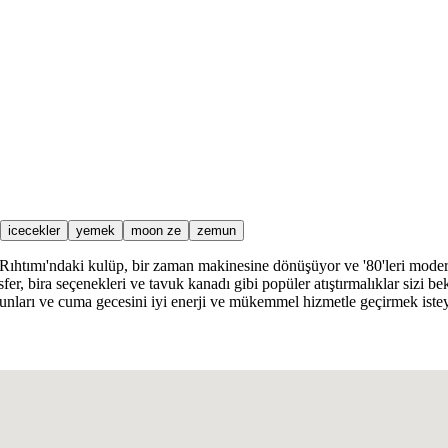
icecekler
yemek
moon ze
zemun
tımı'ndaki kulüp, bir zaman makinesine dönüşüyor ve '80'leri modern b
sfer, bira seçenekleri ve tavuk kanadı gibi popüler atıştırmalıklar sizi 
tkunları ve cuma gecesini iyi enerji ve mükemmel hizmetle geçirmek ist