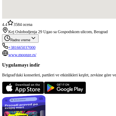
4.4
3584
ocena
Kej Oslobodjenja 29 Ugao sa Gospodskom ulicom, Beograd
Radno vreme
+381665037000
www.moonze.rs/
Uygulamayı indir
Belgrad'daki konserleri, partileri ve etkinlikleri keşfet, zevkine göre v