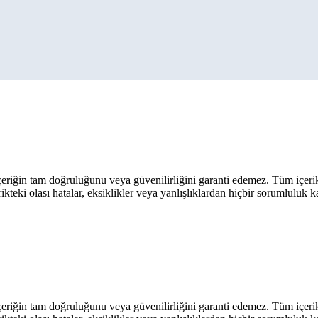
eriğin tam doğruluğunu veya güvenilirliğini garanti edemez. Tüm içerik ar
rikteki olası hatalar, eksiklikler veya yanlışlıklardan hiçbir sorumluluk 
eriğin tam doğruluğunu veya güvenilirliğini garanti edemez. Tüm içerik ar