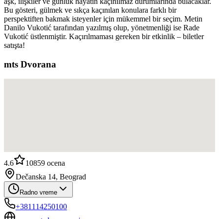
aşk, ilişkiler ve günlük hayatın kaçınılmaz durumlarında bulacaklar.
Bu gösteri, gülmek ve sıkça kaçınılan konulara farklı bir
perspektiften bakmak isteyenler için mükemmel bir seçim. Metin
Danilo Vukotić tarafından yazılmış olup, yönetmenliği ise Rade
Vukotić üstlenmiştir. Kaçırılmaması gereken bir etkinlik – biletler
satışta!
mts Dvorana
4.6
10859
ocena
Dečanska 14, Beograd
Radno vreme
+381114250100