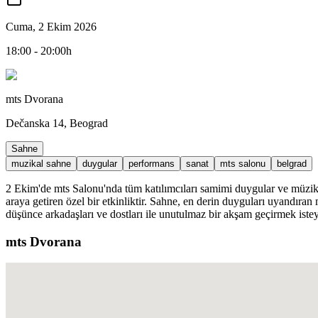
Cuma, 2 Ekim 2026
18:00 - 20:00h
mts Dvorana
Dečanska 14, Beograd
Sahne
muzikal sahne
duygular
performans
sanat
mts salonu
belgrad
2 Ekim'de mts Salonu'nda tüm katılımcıları samimi duygular ve müzikle 
araya getiren özel bir etkinliktir. Sahne, en derin duyguları uyandıra
düşünce arkadaşları ve dostları ile unutulmaz bir akşam geçirmek isteye
mts Dvorana