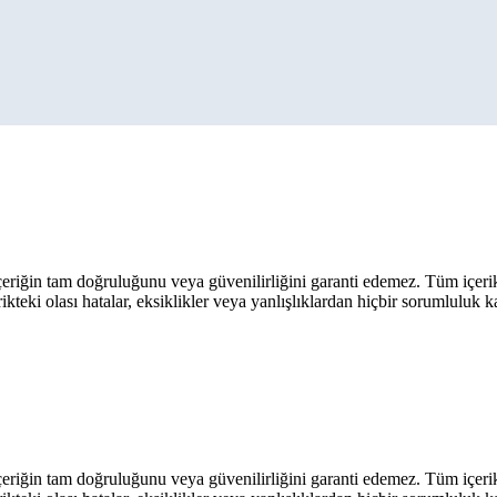
eriğin tam doğruluğunu veya güvenilirliğini garanti edemez. Tüm içerik ar
rikteki olası hatalar, eksiklikler veya yanlışlıklardan hiçbir sorumluluk 
eriğin tam doğruluğunu veya güvenilirliğini garanti edemez. Tüm içerik ar