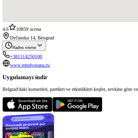
4.6
10859
ocena
Dečanska 14, Beograd
Radno vreme
+381114250100
www.mtsdvorana.rs/
Uygulamayı indir
Belgrad'daki konserleri, partileri ve etkinlikleri keşfet, zevkine göre v