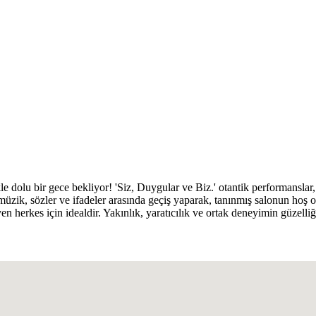
dolu bir gece bekliyor! 'Siz, Duygular ve Biz.' otantik performanslar, g
n müzik, sözler ve ifadeler arasında geçiş yaparak, tanınmış salonun hoş
n herkes için idealdir. Yakınlık, yaratıcılık ve ortak deneyimin güzelliğ