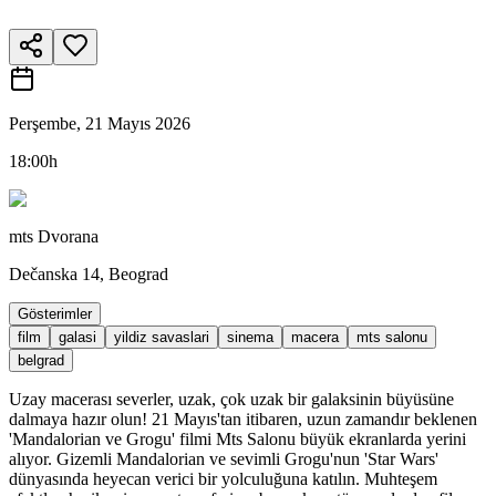
Perşembe, 21 Mayıs 2026
18:00h
mts Dvorana
Dečanska 14, Beograd
Gösterimler
film
galasi
yildiz savaslari
sinema
macera
mts salonu
belgrad
Uzay macerası severler, uzak, çok uzak bir galaksinin büyüsüne
dalmaya hazır olun! 21 Mayıs'tan itibaren, uzun zamandır beklenen
'Mandalorian ve Grogu' filmi Mts Salonu büyük ekranlarda yerini
alıyor. Gizemli Mandalorian ve sevimli Grogu'nun 'Star Wars'
dünyasında heyecan verici bir yolculuğuna katılın. Muhteşem