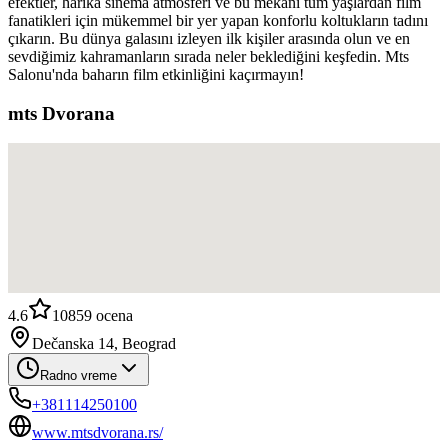
efektler, harika sinema atmosferi ve bu mekanı tüm yaşlardan film
fanatikleri için mükemmel bir yer yapan konforlu koltukların tadını
çıkarın. Bu dünya galasını izleyen ilk kişiler arasında olun ve en
sevdiğimiz kahramanların sırada neler beklediğini keşfedin. Mts
Salonu'nda baharın film etkinliğini kaçırmayın!
mts Dvorana
4.6
10859
ocena
Dečanska 14, Beograd
Radno vreme
+381114250100
www.mtsdvorana.rs/