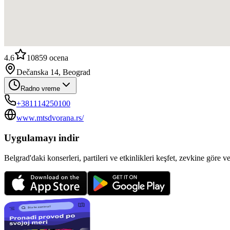
4.6
10859
ocena
Dečanska 14, Beograd
Radno vreme
+381114250100
www.mtsdvorana.rs/
Uygulamayı indir
Belgrad'daki konserleri, partileri ve etkinlikleri keşfet, zevkine göre v