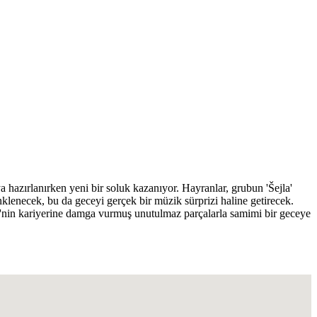
 hazırlanırken yeni bir soluk kazanıyor. Hayranlar, grubun 'Šejla'
nklenecek, bu da geceyi gerçek bir müzik sürprizi haline getirecek.
ode'nin kariyerine damga vurmuş unutulmaz parçalarla samimi bir geceye