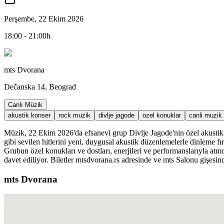
Perşembe, 22 Ekim 2026
18:00 - 21:00h
mts Dvorana
Dečanska 14, Beograd
Canlı Müzik
akustik konser
rock muzik
divlje jagode
ozel konuklar
canli muzik
Müzik, 22 Ekim 2026'da efsanevi grup Divlje Jagode'nin özel akustik ko
gibi sevilen hitlerini yeni, duygusal akustik düzenlemelerle dinleme f
Grubun özel konukları ve dostları, enerjileri ve performanslarıyla at
davet ediliyor. Biletler mtsdvorana.rs adresinde ve mts Salonu gişesin
mts Dvorana