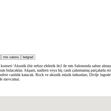
mts salonu
belgrad
nseri 'Akustik (bir nebze elektrik ile)' ile mts Salonunda sahne almaya
ırsatı bulacaklar. Akşam, nadiren veya hiç canlı çalınmamış parçalarla re
mosfere canlılık katacak. Rock ve akustik müzik tutkunları, Divlje Jag
de mevcuttur.