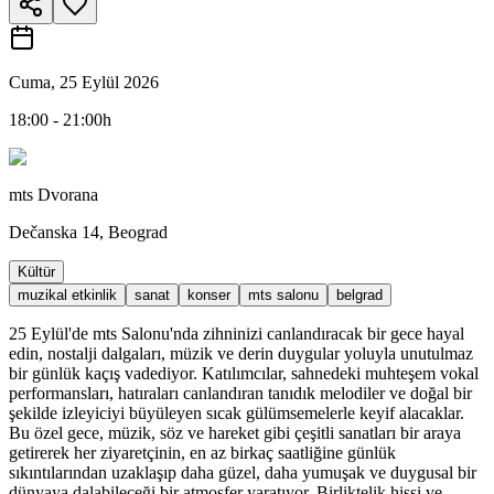
Cuma, 25 Eylül 2026
18:00 - 21:00h
mts Dvorana
Dečanska 14, Beograd
Kültür
muzikal etkinlik
sanat
konser
mts salonu
belgrad
25 Eylül'de mts Salonu'nda zihninizi canlandıracak bir gece hayal
edin, nostalji dalgaları, müzik ve derin duygular yoluyla unutulmaz
bir günlük kaçış vadediyor. Katılımcılar, sahnedeki muhteşem vokal
performansları, hatıraları canlandıran tanıdık melodiler ve doğal bir
şekilde izleyiciyi büyüleyen sıcak gülümsemelerle keyif alacaklar.
Bu özel gece, müzik, söz ve hareket gibi çeşitli sanatları bir araya
getirerek her ziyaretçinin, en az birkaç saatliğine günlük
sıkıntılarından uzaklaşıp daha güzel, daha yumuşak ve duygusal bir
dünyaya dalabileceği bir atmosfer yaratıyor. Birliktelik hissi ve