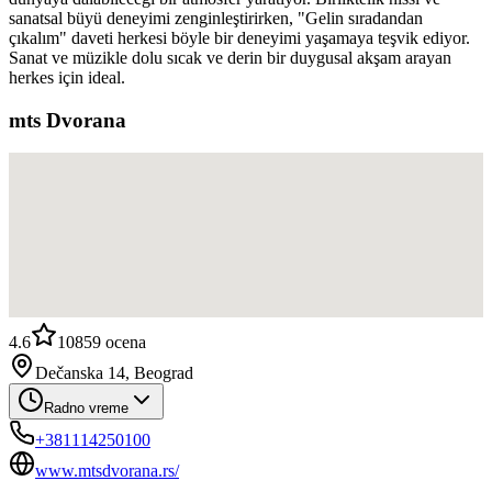
sanatsal büyü deneyimi zenginleştirirken, "Gelin sıradandan
çıkalım" daveti herkesi böyle bir deneyimi yaşamaya teşvik ediyor.
Sanat ve müzikle dolu sıcak ve derin bir duygusal akşam arayan
herkes için ideal.
mts Dvorana
4.6
10859
ocena
Dečanska 14, Beograd
Radno vreme
+381114250100
www.mtsdvorana.rs/