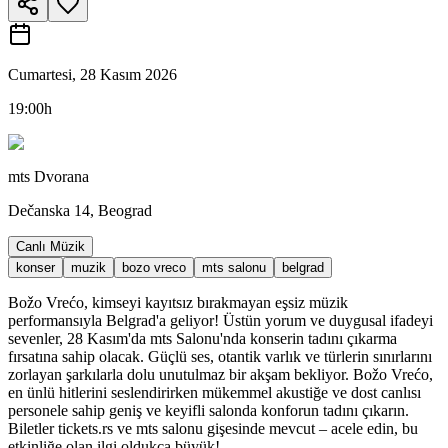
Cumartesi, 28 Kasım 2026
19:00h
mts Dvorana
Dečanska 14, Beograd
Canlı Müzik
konser
muzik
bozo vreco
mts salonu
belgrad
Božo Vrećo, kimseyi kayıtsız bırakmayan eşsiz müzik
performansıyla Belgrad'a geliyor! Üstün yorum ve duygusal ifadeyi
sevenler, 28 Kasım'da mts Salonu'nda konserin tadını çıkarma
fırsatına sahip olacak. Güçlü ses, otantik varlık ve türlerin sınırlarını
zorlayan şarkılarla dolu unutulmaz bir akşam bekliyor. Božo Vrećo,
en ünlü hitlerini seslendirirken mükemmel akustiğe ve dost canlısı
personele sahip geniş ve keyifli salonda konforun tadını çıkarın.
Biletler tickets.rs ve mts salonu gişesinde mevcut – acele edin, bu
etkinliğe olan ilgi oldukça büyük!