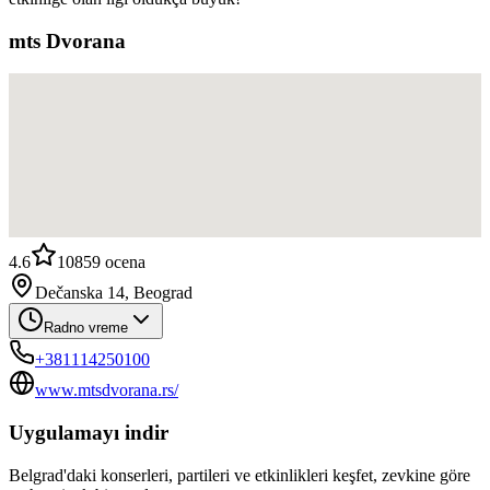
mts Dvorana
4.6
10859
ocena
Dečanska 14, Beograd
Radno vreme
+381114250100
www.mtsdvorana.rs/
Uygulamayı indir
Belgrad'daki konserleri, partileri ve etkinlikleri keşfet, zevkine göre