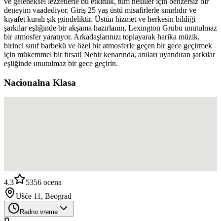
ve geleneksel lezzetlerle bu etkinlik, tüm nesiller için benzersiz bir
deneyim vaadediyor. Giriş 25 yaş üstü misafirlerle sınırlıdır ve
kıyafet kuralı şık gündeliktir. Üstün hizmet ve herkesin bildiği
şarkılar eşliğinde bir akşama hazırlanın, Lexington Grubu unutulmaz
bir atmosfer yaratıyor. Arkadaşlarınızı toplayarak harika müzik,
birinci sınıf barbekü ve özel bir atmosferle geçen bir gece geçirmek
için mükemmel bir fırsat! Nehir kenarında, anıları uyandıran şarkılar
eşliğinde unutulmaz bir gece geçirin.
Nacionalna Klasa
4.3
5356
ocena
Ušće 11, Beograd
Radno vreme