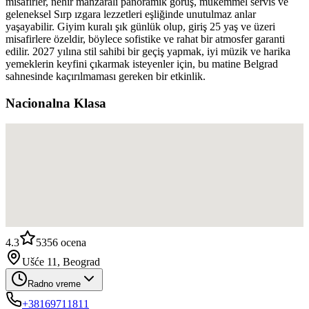
misafirler, nehir manzaralı panoramik göruş, mükemmel servis ve
geleneksel Sırp ızgara lezzetleri eşliğinde unutulmaz anlar
yaşayabilir. Giyim kuralı şık günlük olup, giriş 25 yaş ve üzeri
misafirlere özeldir, böylece sofistike ve rahat bir atmosfer garanti
edilir. 2027 yılına stil sahibi bir geçiş yapmak, iyi müzik ve harika
yemeklerin keyfini çıkarmak isteyenler için, bu matine Belgrad
sahnesinde kaçırılmaması gereken bir etkinlik.
Nacionalna Klasa
4.3
5356
ocena
Ušće 11, Beograd
Radno vreme
+38169711811