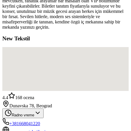
mevcutken, rahatlık arayanlar bar masaları olan VIP bölümünde
keyfini çıkarabilirler. Biletler tanıtım fiyatlarıyla sunuluyor ve bu
konser, unutulmaz bir müzik gecesi arayan herkes için mükemmel
bir fırsat. Sevilen hitlerle, modern ses sistemleriyle ve
misafirperverliği ile tanınan, kendine özgü iç mekanına sahip bir
mekanda yazınızı geçirin.
New Tekstil
4.4
168
ocena
Dunavska 78, Beograd
Radno vreme
+381668041220