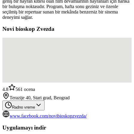
geniş bir hayran kitlesi olan film devamlarının hayranları için harika
bir buluşma noktasıdır. Program, hafta sonu geziniz ve özenle
seçilmiş bir repertuar sunan bir mekânda benzersiz bir sinema
deneyimi sağlar.
Novi bioskop Zvezda
4.8
561
ocena
Terazije 40, Stari grad, Beograd
Radno vreme
www.facebook.com/novibioskopzvezda/
Uygulamayı indir