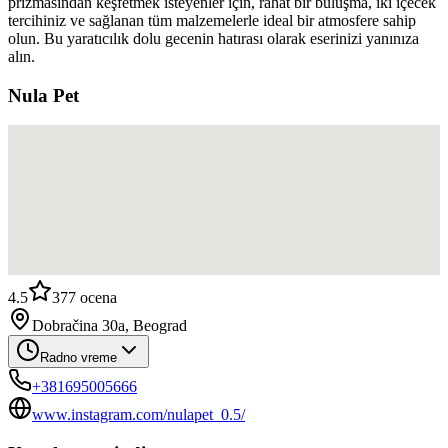
prizmasından keşfetmek isteyenler için, rahat bir buluşma, iki içecek
tercihiniz ve sağlanan tüm malzemelerle ideal bir atmosfere sahip
olun. Bu yaratıcılık dolu gecenin hatırası olarak eserinizi yanınıza
alın.
Nula Pet
4.5
377
ocena
Dobračina 30a, Beograd
Radno vreme
+381695005666
www.instagram.com/nulapet_0.5/