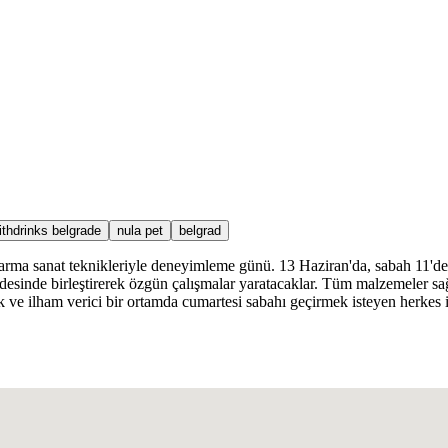
ithdrinks belgrade
nula pet
belgrad
 karma sanat teknikleriyle deneyimleme günü. 13 Haziran'da, sabah 11'd
fadesinde birleştirerek özgün çalışmalar yaratacaklar. Tüm malzemeler sağl
mek ve ilham verici bir ortamda cumartesi sabahı geçirmek isteyen herkes i