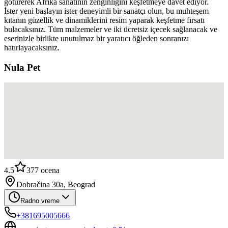
götürerek Afrika sanatının zenginliğini keşfetmeye davet ediyor.
İster yeni başlayın ister deneyimli bir sanatçı olun, bu muhteşem
kıtanın güzellik ve dinamiklerini resim yaparak keşfetme fırsatı
bulacaksınız. Tüm malzemeler ve iki ücretsiz içecek sağlanacak ve
eserinizle birlikte unutulmaz bir yaratıcı öğleden sonranızı
hatırlayacaksınız.
Nula Pet
4.5
377
ocena
Dobračina 30a, Beograd
Radno vreme
+381695005666