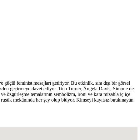
üçlü feminist mesajları getiriyor. Bu etkinlik, sıra dışı bir görsel
 gözden geçirmeye davet ediyor. Tina Turner, Angela Davis, Simone de
i ve özgürleşme temalarının sembolizm, ironi ve kara mizahla iç içe
en rustik mekânında her şey olup bitiyor. Kimseyi kayıtsız bırakmayan