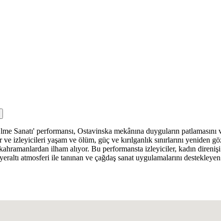
lme Sanatı' performansı, Ostavinska mekânına duyguların patlamasını ve g
or ve izleyicileri yaşam ve ölüm, güç ve kırılganlık sınırlarını yeniden
 kahramanlardan ilham alıyor. Bu performansta izleyiciler, kadın direniş
 yeraltı atmosferi ile tanınan ve çağdaş sanat uygulamalarını destekley