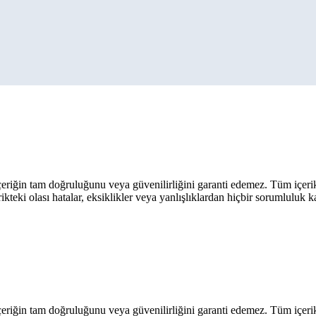
eriğin tam doğruluğunu veya güvenilirliğini garanti edemez. Tüm içerik ar
rikteki olası hatalar, eksiklikler veya yanlışlıklardan hiçbir sorumluluk 
eriğin tam doğruluğunu veya güvenilirliğini garanti edemez. Tüm içerik ar