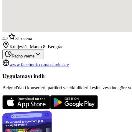
4.7
81
ocena
Kraljevića Marka 8, Beograd
Radno vreme
www.facebook.com/ostavinska/
Uygulamayı indir
Belgrad'daki konserleri, partileri ve etkinlikleri keşfet, zevkine göre v