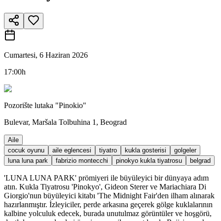
Cumartesi, 6 Haziran 2026
17:00h
Pozorište lutaka "Pinokio"
Bulevar, Maršala Tolbuhina 1, Beograd
Aile
cocuk oyunu
aile eglencesi
tiyatro
kukla gosterisi
golgeler
luna luna park
fabrizio montecchi
pinokyo kukla tiyatrosu
belgrad
'LUNA LUNA PARK' prömiyeri ile büyüleyici bir dünyaya adım
atın. Kukla Tiyatrosu 'Pinokyo', Gideon Sterer ve Mariachiara Di
Giorgio'nun büyüleyici kitabı 'The Midnight Fair'den ilham alınarak
hazırlanmıştır. İzleyiciler, perde arkasına geçerek gölge kuklalarının
kalbine yolculuk edecek, burada unutulmaz görüntüler ve hoşgörü,