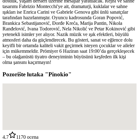
dostluk, yaşam dersleri üzerine mesajlar yaratılacak. Rejisi ve sahne
tasarımı Fabrizio Montecchi'ye ait, dramaturji, kuklalar ve sahne
ışıkları ise Enrica Carini ve Gabriele Genova gibi ünlü sanatçılar
tarafından hazırlanmıştır. Oyuncu kadrosunda Goran Popović,
Brankica Sebastijanović, Đorđe Kreća, Marija Pantin, Nikola
Ranđelović, Ivana Todorović, Nela Nikolić ve Petar Kokinović gibi
yetenekli isimler yer alıyor. Nazik müzik ve ışık efektleri, büyülü
atmosferi daha da güçlendirecek. Bu gösteri, sanat ve eğlence dolu
keyifli bir ortamda kaliteli vakit geçirmek isteyen çocuklar ve aileler
için mükemmeldir. Prömiyer 6 Haziran saat 19:00’da gerçekleşecek
– bu olağanüstü tiyatro deneyiminin büyüsünü keşfeden ilk kişi
olma şansını kaçırmayın!
Pozorište lutaka "Pinokio"
4.7
1170
ocena