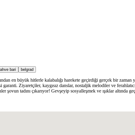
kahve bari
belgrad
ndan en büyük hitlerle kalabalığı harekete geçirdiği gerçek bir zaman 
ranti. Ziyaretçiler, kaygısız danslar, nostaljik melodiler ve ferahlatıc
 şovun tadını çıkarıyor! Gevşeyip sosyalleşmek ve ışıklar altında geç sa