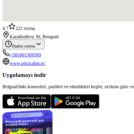
4.7
222
ocena
Karađorđeva 36, Beograd
Radno vreme
+381601569569
www.pricicabar.rs/
Uygulamayı indir
Belgrad'daki konserleri, partileri ve etkinlikleri keşfet, zevkine göre v