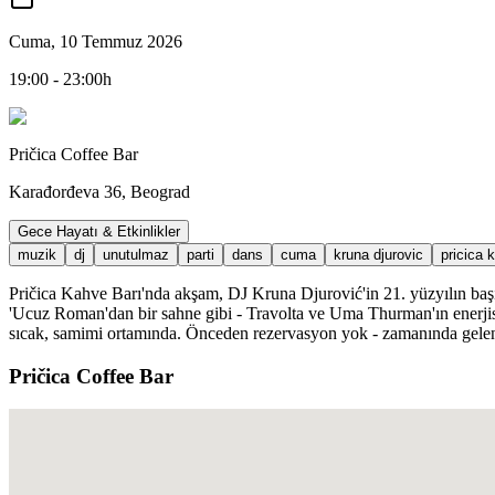
Cuma, 10 Temmuz 2026
19:00 - 23:00h
Pričica Coffee Bar
Karađorđeva 36, Beograd
Gece Hayatı & Etkinlikler
muzik
dj
unutulmaz
parti
dans
cuma
kruna djurovic
pricica 
Pričica Kahve Barı'nda akşam, DJ Kruna Djurović'in 21. yüzyılın başı
'Ucuz Roman'dan bir sahne gibi - Travolta ve Uma Thurman'ın enerjisi ga
sıcak, samimi ortamında. Önceden rezervasyon yok - zamanında gelenler
Pričica Coffee Bar