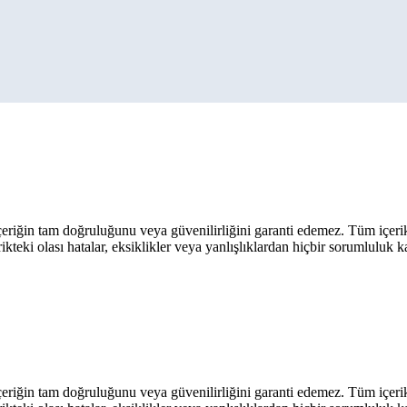
eriğin tam doğruluğunu veya güvenilirliğini garanti edemez. Tüm içerik ar
rikteki olası hatalar, eksiklikler veya yanlışlıklardan hiçbir sorumluluk 
eriğin tam doğruluğunu veya güvenilirliğini garanti edemez. Tüm içerik ar