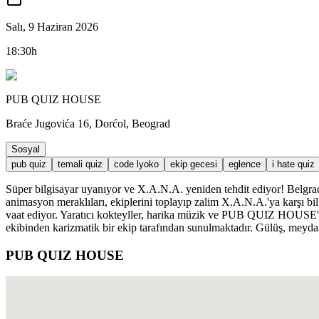
Salı, 9 Haziran 2026
18:30h
PUB QUIZ HOUSE
Braće Jugovića 16, Dorćol, Beograd
Sosyal
pub quiz
temali quiz
code lyoko
ekip gecesi
eglence
i hate quiz
Süper bilgisayar uyanıyor ve X.A.N.A. yeniden tehdit ediyor! Belg
animasyon meraklıları, ekiplerini toplayıp zalim X.A.N.A.'ya karşı bilg
vaat ediyor. Yaratıcı kokteyller, harika müzik ve PUB QUIZ HOUSE'
ekibinden karizmatik bir ekip tarafından sunulmaktadır. Gülüş, meyda
PUB QUIZ HOUSE