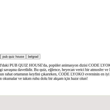
pub quiz house
belgrad
rad'daki PUB QUIZ HOUSE'da, popüler animasyon dizisi CODE LYOKO'da
i savaşına davetlidir. Bu quiz, eğlence, heyecan verici bir atmosfer ve 
un rahat ortamının keyfini çıkarırken, CODE LYOKO evreninin en iyi 
n okumalar ve takım ruhu dolu bir akşam için hazır olun!