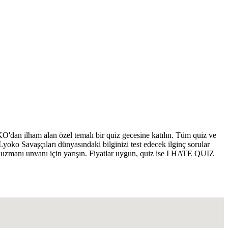
n ilham alan özel temalı bir quiz gecesine katılın. Tüm quiz ve
Lyoko Savaşçıları dünyasındaki bilginizi test edecek ilginç sorular
uzmanı unvanı için yarışın. Fiyatlar uygun, quiz ise I HATE QUIZ