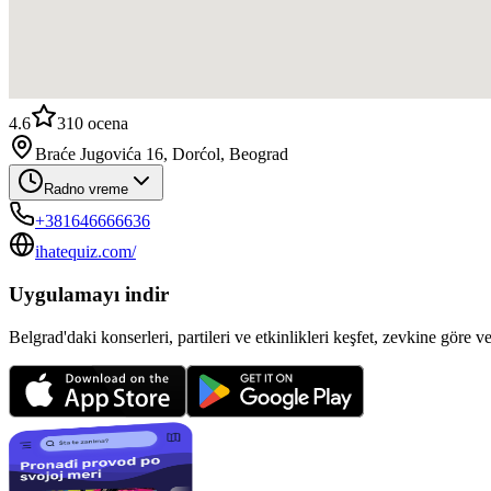
4.6
310
ocena
Braće Jugovića 16, Dorćol, Beograd
Radno vreme
+381646666636
ihatequiz.com/
Uygulamayı indir
Belgrad'daki konserleri, partileri ve etkinlikleri keşfet, zevkine göre v