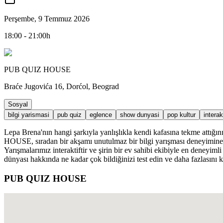
Perşembe, 9 Temmuz 2026
18:00 - 21:00h
PUB QUIZ HOUSE
Braće Jugovića 16, Dorćol, Beograd
Sosyal
bilgi yarismasi
pub quiz
eglence
show dunyasi
pop kultur
interak
Lepa Brena'nın hangi şarkıyla yanlışlıkla kendi kafasına tekme attığ
HOUSE, sıradan bir akşamı unutulmaz bir bilgi yarışması deneyimine dö
Yarışmalarımız interaktiftir ve şirin bir ev sahibi ekibiyle en deneyim
dünyası hakkında ne kadar çok bildiğinizi test edin ve daha fazlasını 
PUB QUIZ HOUSE