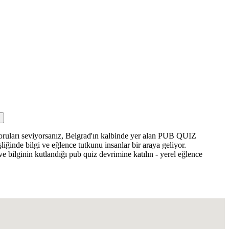
soruları seviyorsanız, Belgrad'ın kalbinde yer alan PUB QUIZ
ğinde bilgi ve eğlence tutkunu insanlar bir araya geliyor.
ve bilginin kutlandığı pub quiz devrimine katılın - yerel eğlence