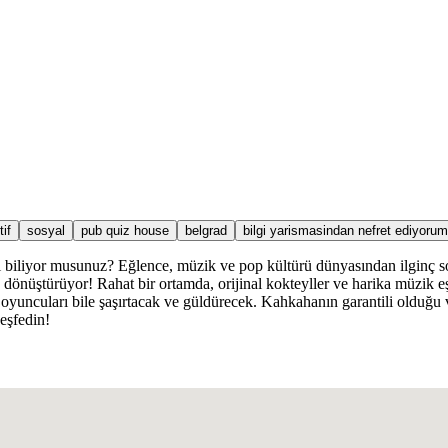
tif
sosyal
pub quiz house
belgrad
bilgi yarismasindan nefret ediyorum
ını biliyor musunuz? Eğlence, müzik ve pop kültürü dünyasından ilginç 
nüştürüyor! Rahat bir ortamda, orijinal kokteyller ve harika müzik eşli
li oyuncuları bile şaşırtacak ve güldürecek. Kahkahanın garantili olduğu 
keşfedin!