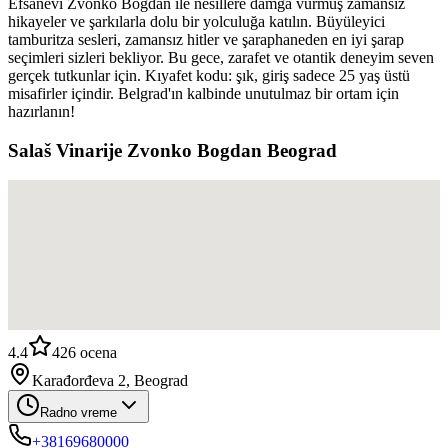
Efsanevi Zvonko Bogdan ile nesillere damga vurmuş zamansız
hikayeler ve şarkılarla dolu bir yolculuğa katılın. Büyüleyici
tamburitza sesleri, zamansız hitler ve şaraphaneden en iyi şarap
seçimleri sizleri bekliyor. Bu gece, zarafet ve otantik deneyim seven
gerçek tutkunlar için. Kıyafet kodu: şık, giriş sadece 25 yaş üstü
misafirler içindir. Belgrad'ın kalbinde unutulmaz bir ortam için
hazırlanın!
Salaš Vinarije Zvonko Bogdan Beograd
4.4
426
ocena
Karađorđeva 2, Beograd
Radno vreme
+38169680000