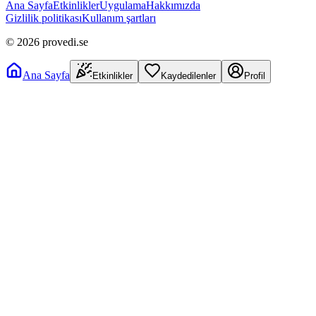
Ana Sayfa
Etkinlikler
Uygulama
Hakkımızda
Gizlilik politikası
Kullanım şartları
©
2026
provedi.se
Ana Sayfa
Etkinlikler
Kaydedilenler
Profil