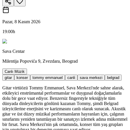
Pazar, 8 Kasım 2026
19:00h
Sava Centar
Milentija Popovića 9, Zvezdara, Beograd
Canlı Müzik
gitar
konser
tommy emmanuel
canli
sava merkezi
belgrad
Gitar virtüözü Tommy Emmanuel, Sava Merkezi'nde sahne alarak,
etkileyici enstrümantal performanslar ve duygusal doğaçlamalarla
dolu bir gece vaat ediyor. Benzersiz fingerstyle tekniğiyle tüm
dünyada dinleyicilerin gönlünü kazanan Tommy, şimdi Belgrad
izleyicilerine enerjisini ve karizmasını canlı olarak sunacak. Akustik
gitar ve üst düzey müzikal performansların hayranları için, çalgının
sınırlarını yeniden tanımlayan bir sanatçıyı izlemek adına mükemmel
bir fırsat. Sava Merkezi'nin şık ortamında, konser tüm yaş grupları
için unutulmaz bir deneyim sunmayı vaat ediyor.