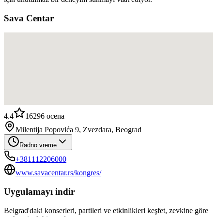
Sava Centar
4.4
16296
ocena
Milentija Popovića 9, Zvezdara, Beograd
Radno vreme
+381112206000
www.savacentar.rs/kongres/
Uygulamayı indir
Belgrad'daki konserleri, partileri ve etkinlikleri keşfet, zevkine göre