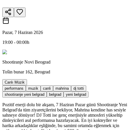
Pazar, 7 Haziran 2026
19:00 - 00:00h
Shootiranje Novi Beograd
Tošin bunar 162, Beograd
Canlı Müzik
performans
muzik
canli
mahrina
dj totti
shootiranje yeni belgrad
belgrad
yeni belgrad
Pozitif enerji dolu bir akşam, 7 Haziran Pazar günü Shootiranje Yeni
Belgrad'da tüm ziyaretçilerini bekliyor, Mahrina kendine has sesiyle
sahneye dönüyor! DJ Totti ise genç enerjisiyle atmosferi yükseltip
dinleyicileri asıl performansa hazırlayacak. En iyi kokteyller ve
harika arkadaşlıklar eşliğinde, bu samimi ortamda eğlenmek için