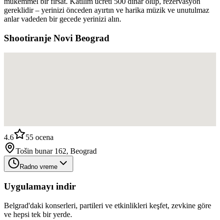
mükemmel bir fırsat. Katılım ücreti 500 dinar olup, rezervasyon
gereklidir – yerinizi önceden ayırtın ve harika müzik ve unutulmaz
anlar vadeden bir gecede yerinizi alın.
Shootiranje Novi Beograd
4.6
55
ocena
Tošin bunar 162, Beograd
Radno vreme
Uygulamayı indir
Belgrad'daki konserleri, partileri ve etkinlikleri keşfet, zevkine göre
ve hepsi tek bir yerde.