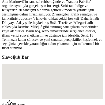
Ana Marinović'in sanatsal rehberliğinde ve 'Yaratıcı Fabrika'
organizasyonuyla gerçekleşen bu sergi, Sırbistan, bölge ve
Rusya'dan 70 sanatçıyı bir araya getirerek modern yaratıcılığın
çeşitliliğine dalma fırsatı sunuyor. Ziyaretçiler, grafik sanatçısı ve
karikatürist Jugoslav Vlahović, dikkat çekici heykeli 'Daha İyi Bir
Dünyaya Atlayış' ile heykeltıraş Boža Terzić ve 'Allegori' adlı
tablosuyla Jasmina Mišeljić gibi tanınmış sanatçıların eserlerinden
keyif alabilirler. Barın hoş, retro atmosferinde sergilenen eserler,
ilham verici sosyal etkileşim ve düşünce için idealdir. Sergi 18
Temmuz'a kadar sürecek ve yeni sanatsal perspektifler keşfetmek ve
seçtiğiniz içecekle yaratıcılığın tadını çıkarmak için mükemmel bir
fırsat sunuyor.
Slavoljub Bar
4.9
88
ocena