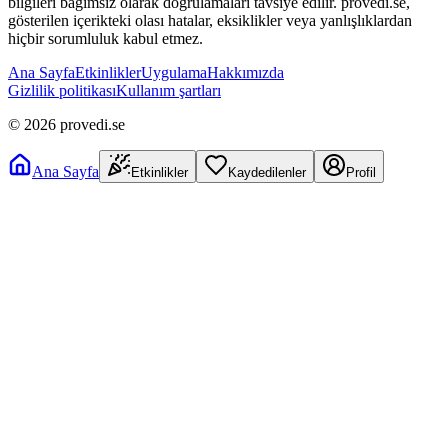
bilgileri bağımsız olarak doğrulamaları tavsiye edilir. provedi.se,
gösterilen içerikteki olası hatalar, eksiklikler veya yanlışlıklardan
hiçbir sorumluluk kabul etmez.
Ana Sayfa
Etkinlikler
Uygulama
Hakkımızda
Gizlilik politikası
Kullanım şartları
©
2026
provedi.se
Ana Sayfa
Etkinlikler
Kaydedilenler
Profil