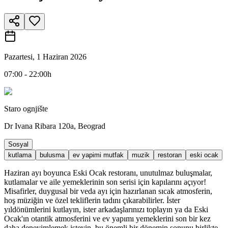
Pazartesi, 1 Haziran 2026
07:00 - 22:00h
Staro ognjište
Dr Ivana Ribara 120a, Beograd
Sosyal
kutlama
bulusma
ev yapimi mutfak
muzik
restoran
eski ocak
Haziran ayı boyunca Eski Ocak restoranı, unutulmaz buluşmalar,
kutlamalar ve aile yemeklerinin son serisi için kapılarını açıyor!
Misafirler, duygusal bir veda ayı için hazırlanan sıcak atmosferin,
hoş müziğin ve özel tekliflerin tadını çıkarabilirler. İster
yıldönümlerini kutlayın, ister arkadaşlarınızı toplayın ya da Eski
Ocak'ın otantik atmosferini ve ev yapımı yemeklerini son bir kez
daha deneyimlemek isteyin, bu önemli bir dönemin sonunu birlikte