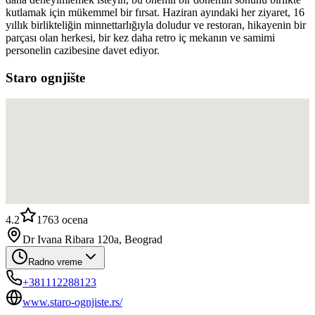
kutlamak için mükemmel bir fırsat. Haziran ayındaki her ziyaret, 16
yıllık birlikteliğin minnettarlığıyla doludur ve restoran, hikayenin bir
parçası olan herkesi, bir kez daha retro iç mekanın ve samimi
personelin cazibesine davet ediyor.
Staro ognjište
4.2
1763
ocena
Dr Ivana Ribara 120a, Beograd
Radno vreme
+381112288123
www.staro-ognjiste.rs/