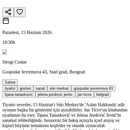
Pazartesi, 15 Haziran 2026
18:30h
Strogi Centar
Gospodar Jevremova 43, Stari grad, Beograd
Sahne
tiyatro
gosteri
sanat
siki merkez
gospodar jevremova 43
tijana tanaskovic
jelena jezdovic jevtic
jan ticov
belgrad
Tiyatro severler, 15 Haziran'ı Sıkı Merkez'de 'Aslan Hakkında' adlı
oyunun başka bir gösterimi için ayırabilirler. Jan Tićov'un kitabından
uyarlanan bu eser, Tijana Tanasković ve Jelena Jezdović Jevtić'in
sanatsal rehberliğinde, benzersiz bir bakış açısıyla içsel arayış ve
kişisel büyüme temalarını keşfeder ve otantik oyunculuk