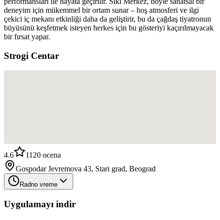
performansları ile hayata geçirilir. Sıkı Merkez, böyle sanatsal bir
deneyim için mükemmel bir ortam sunar – hoş atmosferi ve ilgi
çekici iç mekanı etkinliği daha da geliştirir, bu da çağdaş tiyatronun
büyüsünü keşfetmek isteyen herkes için bu gösteriyi kaçırılmayacak
bir fırsat yapar.
Strogi Centar
4.6
1120
ocena
Gospodar Jevremova 43, Stari grad, Beograd
Radno vreme
Uygulamayı indir